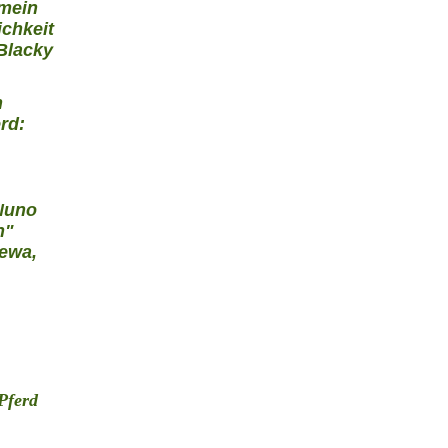
 mein
ichkeit
Blacky
n
rd:
 Nuno
n"
lewa,
Pferd