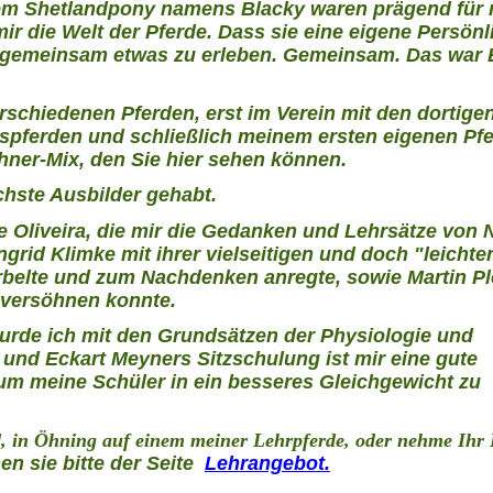
nem Shetlandpony namens Blacky waren prägend für
mir die Welt der Pferde. Dass sie eine eigene Persönl
, gemeinsam etwas zu erleben. Gemeinsam. Das war 
erschiedenen Pferden, erst im Verein mit den dortige
gspferden und schließlich meinem ersten eigenen Pfe
ehner-Mix, den Sie hier sehen können.
ichste Ausbilder gehabt.
 Oliveira, die mir die Gedanken und Lehrsätze von
ngrid Klimke mit ihrer vielseitigen und doch "leichte
wirbelte und zum Nachdenken anregte, sowie Martin P
" versöhnen konnte.
urde ich mit den Grundsätzen der Physiologie und
und Eckart Meyners Sitzschulung ist mir eine gute
 um meine Schüler in ein besseres Gleichgewicht zu
rd, in Öhning auf einem meiner Lehrpferde, oder nehme Ihr 
en sie bitte der Seite
Lehrangebot.