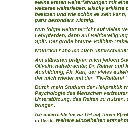
Meine ersten Reiterfahrungen mit ei
weiteres Reiterleben. Blacky erklärte 
besitzen und wie schön es sein kann
ganz besonders wichtig.
Nun folgte Reitunterricht auf vielen v
Lehrpferden, dann auf Reitbeteiligun
Split. Der große braune Vollblut-Trak
Natürlich habe ich auch unterschiedl
Am stärksten prägten mich jedoch Sue
Oliveira nahebrachte; Dr. Reiner und I
Ausbildung, Ph. Karl, der vieles auf
der mich wieder mit der "FN-Reiterei
Durch mein Studium der Heilpraktik w
Psychologie des Menschen vertrauter 
Unterstützung, das Reiten zu nutzen,
bringen.
Ich unterrichte Sie vor Ort auf Ihrem Pfe
in Beritt
. Weitere Einzelheiten entnehm