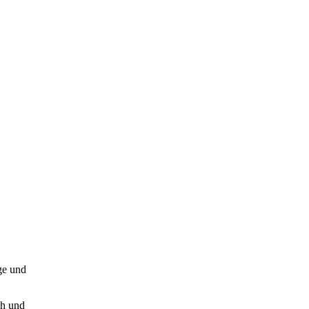
ge und
ch und